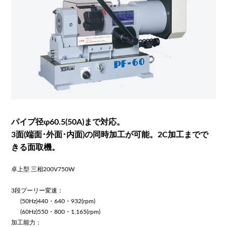
パイプ径φ60.5(50A)まで対応。
3面(端面･外面･内面)の同時加工が可能。2C加工までで
きる面取機。
卓上型 三相200V750W
3段プーリー変速：
(50Hz)440・640・932(rpm)
(60Hz)550・800・1,165(rpm)
加工能力：