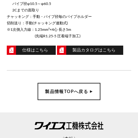
パイプ径φ10.5～φ60.5
2Cまでの面取り
チャッキング：手動・パイプ径毎のパイプホルダー
切削送り：手動(チャッキング連動式)
※1次側入力線：
1.25mm²×4心 長さ5m
(先端R1.25-5 圧着端子加工)
仕様はこちら
製品カタログはこちら
製品情報TOPへ戻る